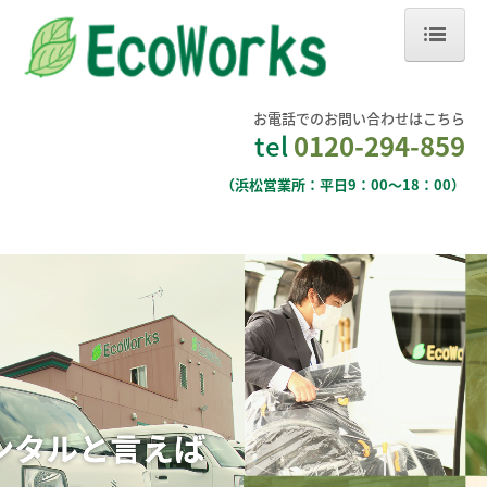
ホーム
お電話でのお問い合わせはこちら
会社案内
tel
0120-294-859
代表挨拶・理念
（浜松営業所：平日9：00～18：00）
こだわり
業務案内
福祉用具のレンタル
福祉用具の販売
住宅改修
訪問型の補聴器販売